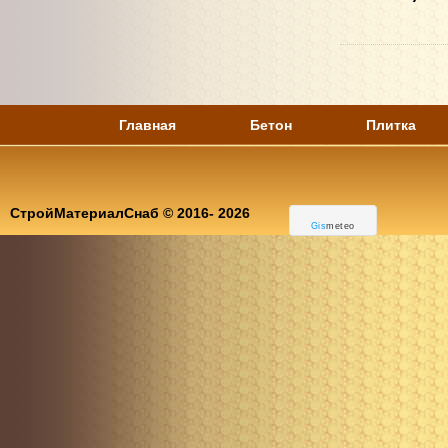
Главная
Бетон
Плитка
СтройМатериалСнаб © 2016-
2026
Gis
meteo