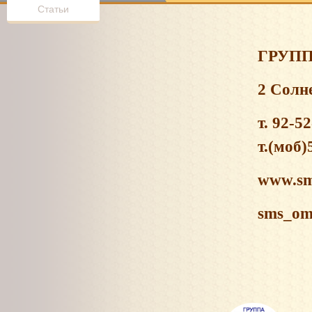
Статьи
ГРУП
2 Солн
т. 92-5
т.(моб)
www.sm
sms_om